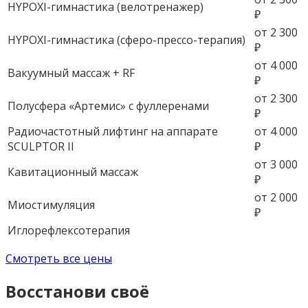
HYPOXI-гимнастика (велотренажер)
₽
от 2 300
НYPOXI-гимнастика (сферо-прессо-терапия)
₽
от 4 000
Вакуумный массаж + RF
₽
от 2 300
Полусфера «Артемис» с фуллеренами
₽
Радиочастотный лифтинг на аппарате
от 4 000
SCULPTOR II
₽
от 3 000
Кавитационный массаж
₽
от 2 000
Миостимуляция
₽
Иглорефлексотерапия
Смотреть все цены
Восстанови своё